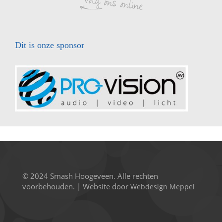
Dit is onze sponsor
© 2024 Smash Hoogeveen. Alle rechten
voorbehouden. | Website door
Webdesign Meppel