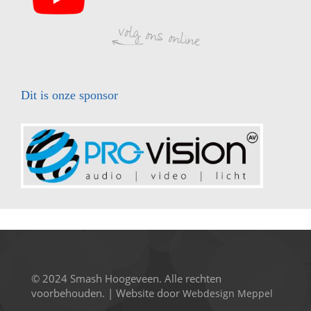
Dit is onze sponsor
© 2024 Smash Hoogeveen. Alle rechten
voorbehouden. | Website door
Webdesign Meppel